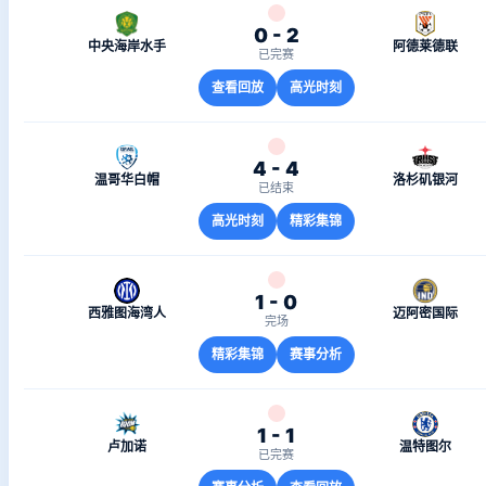
0 - 2
中央海岸水手
阿德莱德联
已完赛
查看回放
高光时刻
4 - 4
温哥华白帽
洛杉矶银河
已结束
高光时刻
精彩集锦
1 - 0
西雅图海湾人
迈阿密国际
完场
精彩集锦
赛事分析
1 - 1
卢加诺
温特图尔
已完赛