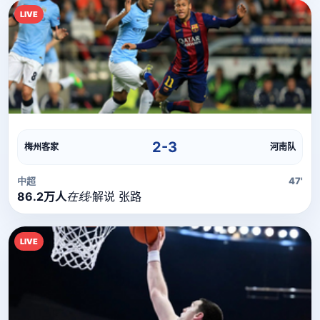
LIVE
直播流
直播信号正在加载中，请稍候...
2-3
梅州客家
河南队
中超
47'
86.2万人
在线
·
解说 张路
LIVE