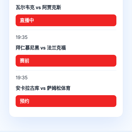
瓦尔韦克 vs 阿贾克斯
直播中
19:35
拜仁慕尼黑 vs 法兰克福
赛前
19:35
安卡拉古库 vs 萨姆松体育
预约