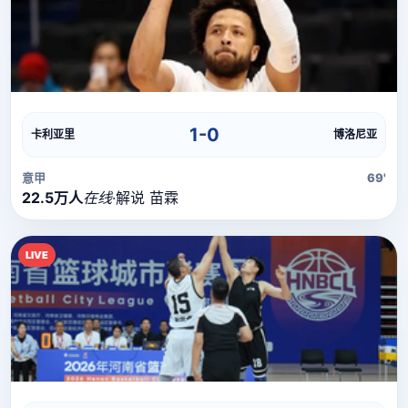
直播流
直播信号正在加载中，请稍候...
1-0
卡利亚里
博洛尼亚
意甲
69'
22.5万人
在线
·
解说 苗霖
LIVE
直播流