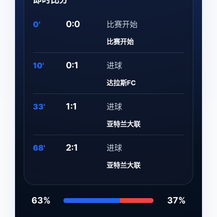
0:0
0'
比赛开始
比赛开始
0:1
10'
进球
达拉斯FC
1:1
33'
进球
亚特兰大联
2:1
68'
进球
亚特兰大联
63%
37%