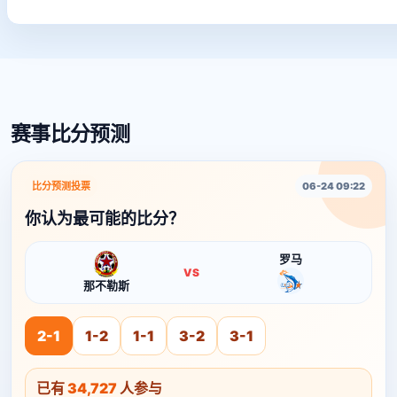
赛事比分预测
比分预测投票
06-24 09:22
你认为最可能的比分？
罗马
VS
那不勒斯
2-1
1-2
1-1
3-2
3-1
已有
34,727
人参与