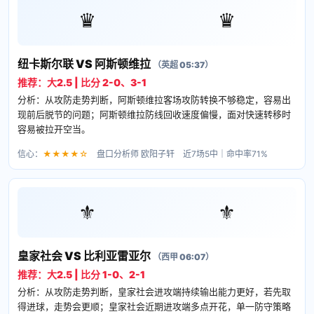
♛
♛
纽卡斯尔联 VS 阿斯顿维拉
（英超 05:37）
推荐：大2.5 | 比分 2-0、3-1
分析：从攻防走势判断，阿斯顿维拉客场攻防转换不够稳定，容易出
现前后脱节的问题；阿斯顿维拉防线回收速度偏慢，面对快速转移时
容易被拉开空当。
信心：
★★★★☆
盘口分析师 欧阳子轩 近7场5中｜命中率71%
⚜
⚜
皇家社会 VS 比利亚雷亚尔
（西甲 06:07）
推荐：大2.5 | 比分 1-0、2-1
分析：从攻防走势判断，皇家社会进攻端持续输出能力更好，若先取
得进球，走势会更顺；皇家社会近期进攻端多点开花，单一防守策略