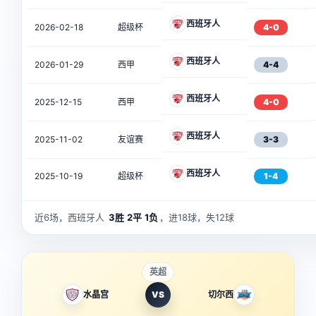
西班牙人
2026-02-18
超级杯
4-0
西班牙人
2026-01-29
西甲
4-4
西班牙人
2025-12-15
西甲
4-0
西班牙人
2025-11-02
友谊赛
3-3
西班牙人
2025-10-19
超级杯
1-4
近6场，西班牙人
3胜
2平
1负
，进18球，失12球
英超
水晶宫
VS
切尔西