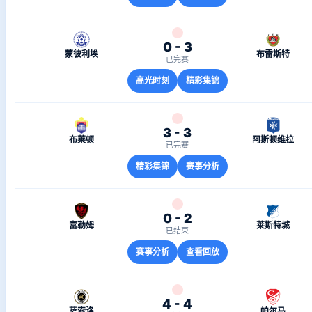
0 - 3
蒙彼利埃
布雷斯特
已完赛
高光时刻
精彩集锦
3 - 3
布莱顿
阿斯顿维拉
已完赛
精彩集锦
赛事分析
0 - 2
富勒姆
莱斯特城
已结束
赛事分析
查看回放
4 - 4
萨索洛
帕尔马