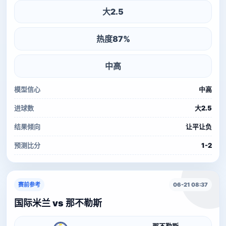
大2.5
热度87%
中高
模型信心
中高
进球数
大2.5
结果倾向
让平让负
预测比分
1-2
赛前参考
06-21 08:37
国际米兰 vs 那不勒斯