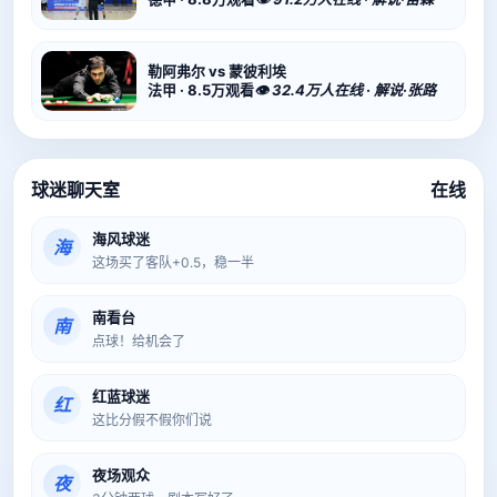
勒阿弗尔 vs 蒙彼利埃
法甲 · 8.5万观看
👁 32.4万人在线 · 解说·张路
球迷聊天室
在线
海风球迷
海
这场买了客队+0.5，稳一半
南看台
南
点球！给机会了
红蓝球迷
红
这比分假不假你们说
夜场观众
夜