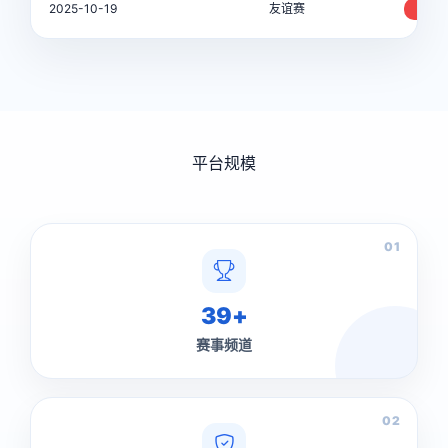
2025-10-19
友谊赛
4-3
平台规模
01
39+
赛事频道
02