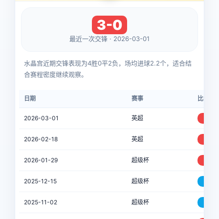
3-0
最近一次交锋 · 2026-03-01
水晶宫近期交锋表现为4胜0平2负，场均进球2.2个，适合结
合赛程密度继续观察。
日期
赛事
比分
2026-03-01
英超
3-0
2026-02-18
英超
4-0
2026-01-29
超级杯
2-0
2025-12-15
超级杯
0-3
2025-11-02
超级杯
0-4