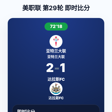
美职联 第29轮 即时比分
72’18
亚特兰大联
亚特兰大联
2
-
1
达拉斯FC
达拉斯FC
即时比分